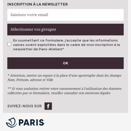
INSCRIPTION À LA NEWSLETTER
Sélectionnez vos groupes
En soumettant ce formulaire, j’accepte que les informations
saisies soient exploitées dans le cadre de mon inscription à la
newsletter de Paris-Ateliers
*
VOS PRÉFÉRENCES
OK
Métiers D'art
Arts Plastiques
* Attention, mettre un espace à la place d’une apostrophe dans les champs
Nom, Prénom, adresse et Ville
Arts Du Texte
** Si vous souhaitez retirer votre consentement à l’utilisation des données
Arts Numériques
collectées par ce formulaire, veuillez consulter nos mentions légales
Stages Ponctuels
Ateliers À L'année
SUIVEZ-NOUS SUR
OK