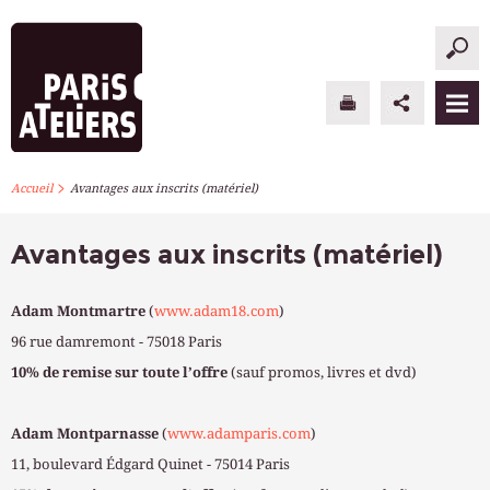
>
PARIS ATELIERS
Accueil
Avantages aux inscrits (matériel)
ACTUALITÉS
Avantages aux inscrits (matériel)
ATELIERS À L’ANNÉE
Adam Montmartre
(
www.adam18.com
)
STAGES PONCTUELS
96 rue damremont - 75018 Paris
10% de remise sur toute l’offre
(sauf promos, livres et dvd)
INFOS PRATIQUES
Adam Montparnasse
(
www.adamparis.com
)
S’INSCRIRE
11, boulevard Édgard Quinet - 75014 Paris