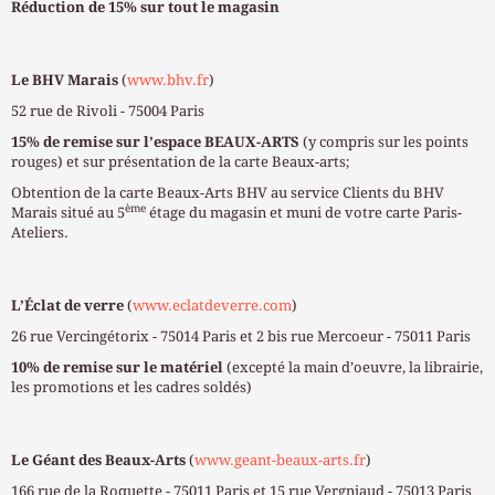
Réduction de 15% sur tout le magasin
Le BHV Marais
(
www.bhv.fr
)
52 rue de Rivoli - 75004 Paris
15% de remise sur l’espace BEAUX-ARTS
(y compris sur les points
rouges) et sur présentation de la carte Beaux-arts;
Obtention de la carte Beaux-Arts BHV au service Clients du BHV
ème
Marais situé au 5
étage du magasin et muni de votre carte Paris-
Ateliers.
L’Éclat de verre
(
www.eclatdeverre.com
)
26 rue Vercingétorix - 75014 Paris et 2 bis rue Mercoeur - 75011 Paris
10% de remise sur le matériel
(excepté la main d’oeuvre, la librairie,
les promotions et les cadres soldés)
Le Géant des Beaux-Arts
(
www.geant-beaux-arts.fr
)
166 rue de la Roquette - 75011 Paris et 15 rue Vergniaud - 75013 Paris