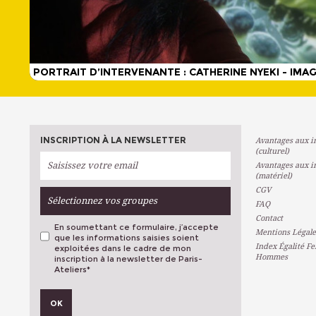
PORTRAIT D’INTERVENANTE : CATHERINE NYEKI - IM
INSCRIPTION À LA NEWSLETTER
Avantages aux in
(culturel)
Avantages aux in
(matériel)
CGV
Sélectionnez vos groupes
FAQ
Contact
En soumettant ce formulaire, j’accepte
Mentions Légale
que les informations saisies soient
Index Égalité F
exploitées dans le cadre de mon
Hommes
inscription à la newsletter de Paris-
Ateliers
*
VOS PRÉFÉRENCES
OK
Métiers D'art