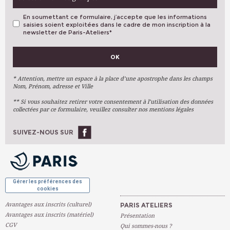
En soumettant ce formulaire, j’accepte que les informations
saisies soient exploitées dans le cadre de mon inscription à la
newsletter de Paris-Ateliers
*
VOS PRÉFÉRENCES
OK
Métiers D'art
Arts Plastiques
* Attention, mettre un espace à la place d’une apostrophe dans les champs
Nom, Prénom, adresse et Ville
Arts Du Texte
** Si vous souhaitez retirer votre consentement à l’utilisation des données
Arts Numériques
collectées par ce formulaire, veuillez consulter nos mentions légales
Stages Ponctuels
Ateliers À L'année
SUIVEZ-NOUS SUR
OK
Gérer les préférences des
cookies
Avantages aux inscrits (culturel)
PARIS ATELIERS
Avantages aux inscrits (matériel)
Présentation
CGV
Qui sommes-nous ?