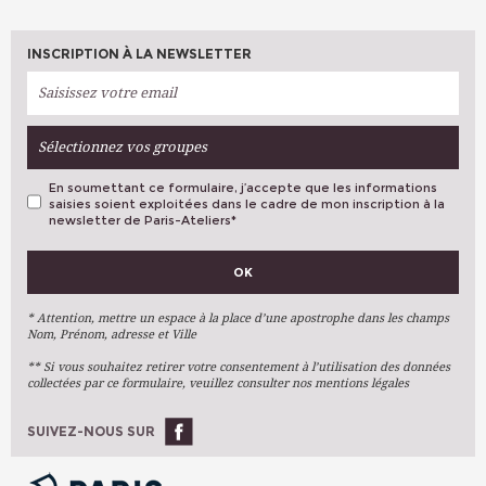
INSCRIPTION À LA NEWSLETTER
Sélectionnez vos groupes
En soumettant ce formulaire, j’accepte que les informations
saisies soient exploitées dans le cadre de mon inscription à la
newsletter de Paris-Ateliers
*
VOS PRÉFÉRENCES
OK
Métiers D'art
Arts Plastiques
* Attention, mettre un espace à la place d’une apostrophe dans les champs
Nom, Prénom, adresse et Ville
Arts Du Texte
** Si vous souhaitez retirer votre consentement à l’utilisation des données
Arts Numériques
collectées par ce formulaire, veuillez consulter nos mentions légales
Stages Ponctuels
Ateliers À L'année
SUIVEZ-NOUS SUR
OK