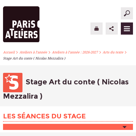
>
>
>
>
PARIS ATELIERS
Accueil
Ateliers à l’année
Ateliers à l’année : 2026-2027
Arts du texte
Stage Art du conte ( Nicolas Mezzalira )
ACTUALITÉS
ATELIERS À L’ANNÉE
Stage Art du conte ( Nicolas
STAGES PONCTUELS
Mezzalira )
INFOS PRATIQUES
LES SÉANCES DU STAGE
S’INSCRIRE