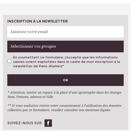
INSCRIPTION À LA NEWSLETTER
Sélectionnez vos groupes
En soumettant ce formulaire, j’accepte que les informations
saisies soient exploitées dans le cadre de mon inscription à la
newsletter de Paris-Ateliers
*
VOS PRÉFÉRENCES
OK
Métiers D'art
Arts Plastiques
* Attention, mettre un espace à la place d’une apostrophe dans les champs
Nom, Prénom, adresse et Ville
Arts Du Texte
** Si vous souhaitez retirer votre consentement à l’utilisation des données
Arts Numériques
collectées par ce formulaire, veuillez consulter nos mentions légales
Stages Ponctuels
Ateliers À L'année
SUIVEZ-NOUS SUR