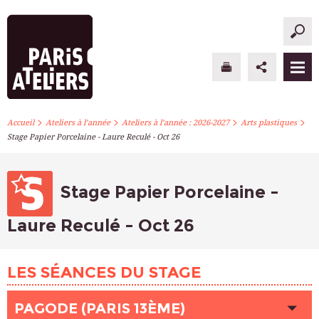
>
>
>
>
PARIS ATELIERS
Accueil
Ateliers à l’année
Ateliers à l’année : 2026-2027
Arts plastiques
Stage Papier Porcelaine - Laure Reculé - Oct 26
ACTUALITÉS
ATELIERS À L’ANNÉE
Stage Papier Porcelaine -
STAGES PONCTUELS
Laure Reculé - Oct 26
INFOS PRATIQUES
LES SÉANCES DU STAGE
S’INSCRIRE
PAGODE (PARIS 13ÈME)