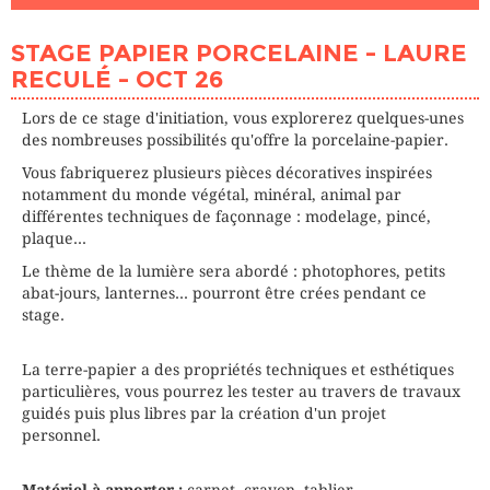
DATE
21/10/2026
STAGE PAPIER PORCELAINE - LAURE
HEURE
10h00 - 17h00
RECULÉ - OCT 26
PLACES DISPONIBLES
5
Lors de ce stage d'initiation, vous explorerez quelques-unes
DATE
22/10/2026
des nombreuses possibilités qu'offre la porcelaine-papier.
HEURE
10h00 - 17h00
Vous fabriquerez plusieurs pièces décoratives inspirées
PLACES DISPONIBLES
5
notamment du monde végétal, minéral, animal par
différentes techniques de façonnage : modelage, pincé,
plaque...
DATE
23/10/2026
HEURE
10h00 - 17h00
Le thème de la lumière sera abordé : photophores, petits
PLACES DISPONIBLES
5
abat-jours, lanternes... pourront être crées pendant ce
stage.
La terre-papier a des propriétés techniques et esthétiques
particulières, vous pourrez les tester au travers de travaux
guidés puis plus libres par la création d'un projet
personnel.
Matériel à apporter :
carnet, crayon, tablier,