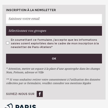
INSCRIPTION À LA NEWSLETTER
Sélectionnez vos groupes
En soumettant ce formulaire, j’accepte que les informations
saisies soient exploitées dans le cadre de mon inscription à la
newsletter de Paris-Ateliers
*
VOS PRÉFÉRENCES
OK
Métiers D'art
Arts Plastiques
* Attention, mettre un espace à la place d’une apostrophe dans les champs
Nom, Prénom, adresse et Ville
Arts Du Texte
** Si vous souhaitez retirer votre consentement à l’utilisation des données
Arts Numériques
collectées par ce formulaire, veuillez consulter nos mentions légales
Stages Ponctuels
Ateliers À L'année
SUIVEZ-NOUS SUR
OK