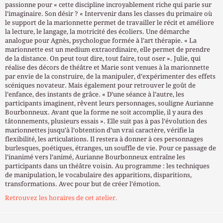
passionne pour « cette discipline incroyablement riche qui parie sur
l’imaginaire. Son désir ? « Intervenir dans les classes du primaire où
le support de la marionnette permet de travailler le récit et améliore
la lecture, le langage, la motricité des écoliers. Une démarche
analogue pour Agnès, psychologue formée à l’art thérapie. « La
marionnette est un medium extraordinaire, elle permet de prendre
de la distance. On peut tout dire, tout faire, tout oser ». Julie, qui
réalise des décors de théâtre et Marie sont venues à la marionnette
par envie de la construire, de la manipuler, d’expérimenter des effets
scéniques novateur. Mais également pour retrouver le goût de
l’enfance, des instants de grâce. « D’une séance à l’autre, les
participants imaginent, rêvent leurs personnages, souligne Aurianne
Bourbonneux. Avant que la forme ne soit accomplie, il y aura des
tâtonnements, plusieurs essais ». Elle suit pas à pas l’évolution des
marionnettes jusqu’à l’obtention d’un vrai caractère, vérifie la
flexibilité, les articulations. Il restera à donner à ces personnages
burlesques, poétiques, étranges, un souffle de vie. Pour ce passage de
l’inanimé vers l’animé, Aurianne Bourbonneux entraîne les
participants dans un théâtre voisin. Au programme : les techniques
de manipulation, le vocabulaire des apparitions, disparitions,
transformations. Avec pour but de créer l’émotion.
Retrouvez les horaires de cet atelier.