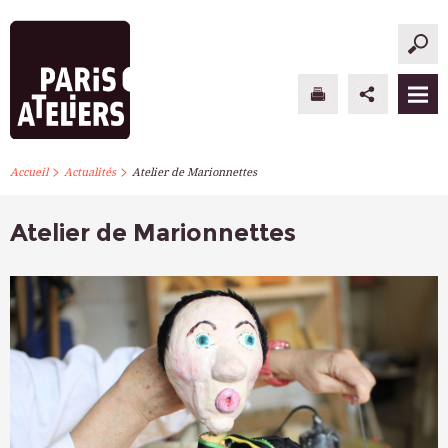
>
>
PARIS ATELIERS
Accueil
Actualités
Atelier de Marionnettes
ACTUALITÉS
Atelier de Marionnettes
ATELIERS À L’ANNÉE
STAGES PONCTUELS
INFOS PRATIQUES
S’INSCRIRE