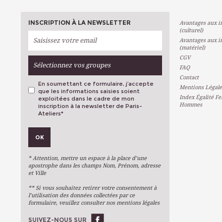
INSCRIPTION À LA NEWSLETTER
Avantages aux in
(culturel)
Avantages aux in
(matériel)
CGV
Sélectionnez vos groupes
FAQ
Contact
En soumettant ce formulaire, j’accepte
Mentions Légale
que les informations saisies soient
Index Égalité F
exploitées dans le cadre de mon
Hommes
inscription à la newsletter de Paris-
Ateliers
*
VOS PRÉFÉRENCES
OK
Métiers D'art
Arts Plastiques
* Attention, mettre un espace à la place d’une
Arts Du Texte
apostrophe dans les champs Nom, Prénom, adresse
et Ville
Arts Numériques
** Si vous souhaitez retirer votre consentement à
Stages Ponctuels
l’utilisation des données collectées par ce
formulaire, veuillez consulter nos mentions légales
Ateliers À L'année
SUIVEZ-NOUS SUR