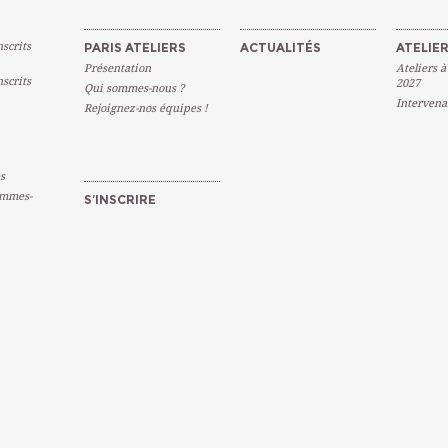
scrits
PARIS ATELIERS
ACTUALITÉS
ATELIER
Présentation
Ateliers à
scrits
2027
Qui sommes-nous ?
Intervena
Rejoignez-nos équipes !
s
emmes-
S’INSCRIRE