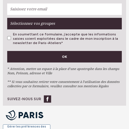
Sélectionnez vos groupes
En soumettant ce formulaire, j’accepte que les informations
saisies soient exploitées dans le cadre de mon inscription à la
newsletter de Paris-Ateliers
*
VOS PRÉFÉRENCES
OK
Métiers D'art
Arts Plastiques
* Attention, mettre un espace à la place d’une apostrophe dans les champs
Nom, Prénom, adresse et Ville
Arts Du Texte
** Si vous souhaitez retirer votre consentement à l’utilisation des données
Arts Numériques
collectées par ce formulaire, veuillez consulter nos mentions légales
Stages Ponctuels
Ateliers À L'année
SUIVEZ-NOUS SUR
OK
Gérer les préférences des