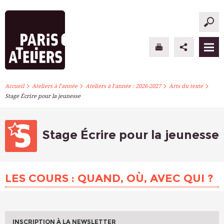
>
>
>
>
PARIS ATELIERS
Accueil
Ateliers à l’année
Ateliers à l’année : 2026-2027
Arts du texte
Stage Écrire pour la jeunesse
ACTUALITÉS
ATELIERS À L’ANNÉE
Stage Écrire pour la jeunesse
STAGES PONCTUELS
LES COURS : QUAND, OÙ, AVEC QUI ?
INFOS PRATIQUES
S’INSCRIRE
INSCRIPTION À LA NEWSLETTER