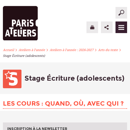
>
>
>
>
PARIS ATELIERS
Accueil
Ateliers à l’année
Ateliers à l’année : 2026-2027
Arts du texte
Stage Écriture (adolescents)
ACTUALITÉS
ATELIERS À L’ANNÉE
Stage Écriture (adolescents)
STAGES PONCTUELS
LES COURS : QUAND, OÙ, AVEC QUI ?
INFOS PRATIQUES
S’INSCRIRE
INSCRIPTION À LA NEWSLETTER