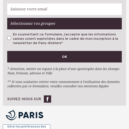
Sélectionnez vos groupes
En soumettant ce formulaire, j’accepte que les informations
saisies soient exploitées dans le cadre de mon inscription à la
newsletter de Paris-Ateliers
*
VOS PRÉFÉRENCES
OK
Métiers D'art
Arts Plastiques
* Attention, mettre un espace à la place d’une apostrophe dans les champs
Nom, Prénom, adresse et Ville
Arts Du Texte
** Si vous souhaitez retirer votre consentement à l’utilisation des données
Arts Numériques
collectées par ce formulaire, veuillez consulter nos mentions légales
Stages Ponctuels
Ateliers À L'année
SUIVEZ-NOUS SUR
OK
Gérer les préférences des