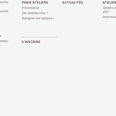
scrits
PARIS ATELIERS
ACTUALITÉS
ATELIER
Présentation
Ateliers à
scrits
2027
Qui sommes-nous ?
Intervena
Rejoignez-nos équipes !
s
emmes-
S’INSCRIRE