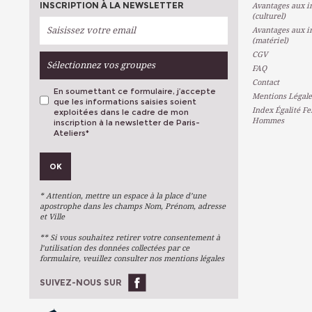
INSCRIPTION À LA NEWSLETTER
Avantages aux in
(culturel)
Avantages aux in
(matériel)
CGV
Sélectionnez vos groupes
FAQ
Contact
En soumettant ce formulaire, j’accepte
Mentions Légale
que les informations saisies soient
Index Égalité F
exploitées dans le cadre de mon
Hommes
inscription à la newsletter de Paris-
Ateliers
*
VOS PRÉFÉRENCES
OK
Métiers D'art
Arts Plastiques
* Attention, mettre un espace à la place d’une
Arts Du Texte
apostrophe dans les champs Nom, Prénom, adresse
et Ville
Arts Numériques
** Si vous souhaitez retirer votre consentement à
Stages Ponctuels
l’utilisation des données collectées par ce
formulaire, veuillez consulter nos mentions légales
Ateliers À L'année
SUIVEZ-NOUS SUR
OK