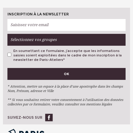
INSCRIPTION À LA NEWSLETTER
Sélectionnez vos groupes
En soumettant ce formulaire, j’accepte que les informations
saisies soient exploitées dans le cadre de mon inscription à la
newsletter de Paris-Ateliers
*
VOS PRÉFÉRENCES
OK
Métiers D'art
Arts Plastiques
* Attention, mettre un espace à la place d’une apostrophe dans les champs
Nom, Prénom, adresse et Ville
Arts Du Texte
** Si vous souhaitez retirer votre consentement à l’utilisation des données
Arts Numériques
collectées par ce formulaire, veuillez consulter nos mentions légales
Stages Ponctuels
Ateliers À L'année
SUIVEZ-NOUS SUR
OK