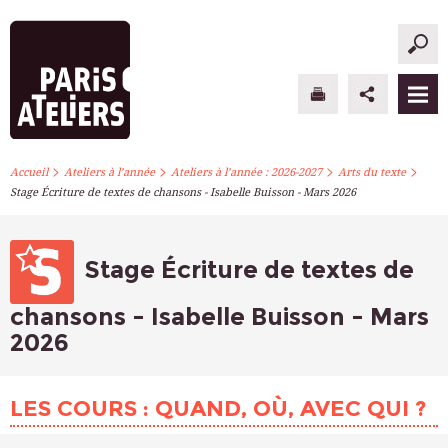
>
>
>
>
PARIS ATELIERS
Accueil
Ateliers à l’année
Ateliers à l’année : 2026-2027
Arts du texte
Stage Écriture de textes de chansons - Isabelle Buisson - Mars 2026
ACTUALITÉS
ATELIERS À L’ANNÉE
Stage Écriture de textes de
STAGES PONCTUELS
chansons - Isabelle Buisson - Mars
2026
INFOS PRATIQUES
S’INSCRIRE
LES COURS : QUAND, OÙ, AVEC QUI ?