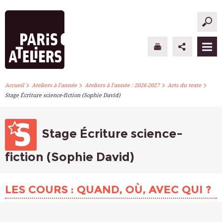
>
>
>
>
PARIS ATELIERS
Accueil
Ateliers à l’année
Ateliers à l’année : 2026-2027
Arts du texte
Stage Écriture science-fiction (Sophie David)
ACTUALITÉS
ATELIERS À L’ANNÉE
Stage Écriture science-
STAGES PONCTUELS
fiction (Sophie David)
INFOS PRATIQUES
LES COURS : QUAND, OÙ, AVEC QUI ?
S’INSCRIRE