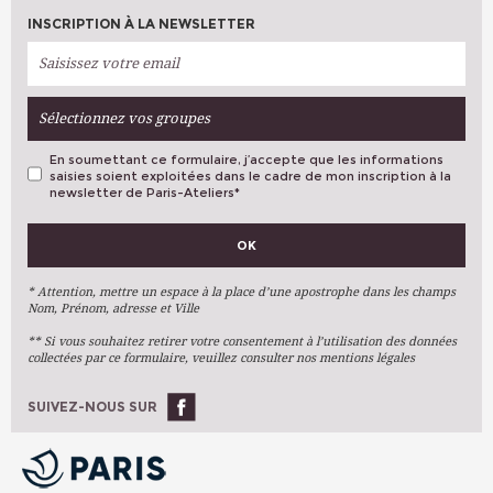
INSCRIPTION À LA NEWSLETTER
Sélectionnez vos groupes
En soumettant ce formulaire, j’accepte que les informations
saisies soient exploitées dans le cadre de mon inscription à la
newsletter de Paris-Ateliers
*
VOS PRÉFÉRENCES
OK
Métiers D'art
Arts Plastiques
* Attention, mettre un espace à la place d’une apostrophe dans les champs
Nom, Prénom, adresse et Ville
Arts Du Texte
** Si vous souhaitez retirer votre consentement à l’utilisation des données
Arts Numériques
collectées par ce formulaire, veuillez consulter nos mentions légales
Stages Ponctuels
Ateliers À L'année
SUIVEZ-NOUS SUR
OK