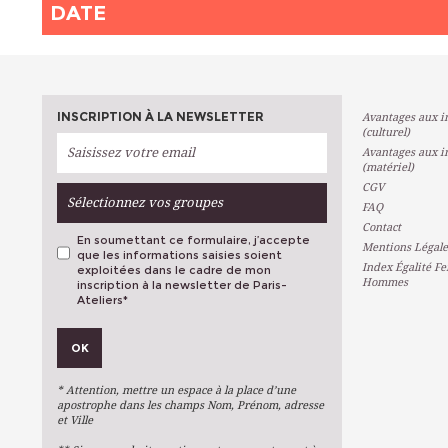
DATE
INSCRIPTION À LA NEWSLETTER
Avantages aux in
(culturel)
Avantages aux in
(matériel)
CGV
Sélectionnez vos groupes
FAQ
Contact
En soumettant ce formulaire, j’accepte
Mentions Légale
que les informations saisies soient
Index Égalité F
exploitées dans le cadre de mon
Hommes
inscription à la newsletter de Paris-
Ateliers
*
VOS PRÉFÉRENCES
OK
Métiers D'art
Arts Plastiques
* Attention, mettre un espace à la place d’une
Arts Du Texte
apostrophe dans les champs Nom, Prénom, adresse
et Ville
Arts Numériques