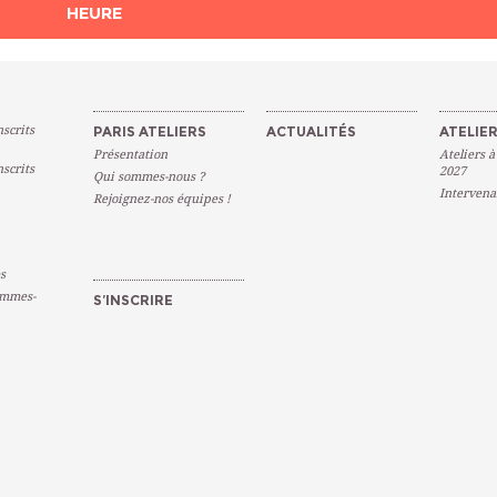
HEURE
scrits
PARIS ATELIERS
ACTUALITÉS
ATELIER
Présentation
Ateliers à
scrits
2027
Qui sommes-nous ?
Intervena
Rejoignez-nos équipes !
s
emmes-
S’INSCRIRE