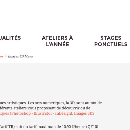
UALITÉS
ATELIERS À
STAGES
L’ANNÉE
PONCTUELS
>
es
Images 3D Maya
ues artistiques. Les arts numériques, la 3D, sont autant de
fférents ateliers vous proposent de découvrir ou de
ues (Photoshop - Illustrator - InDesign)
,
Images 3DS
Tarif TB) soit un tarif maximum de 10,90 €/heure (QF10)