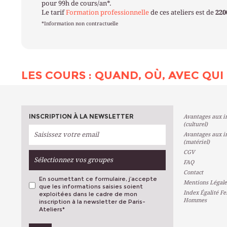
pour 99h de cours/an*.
Le tarif
Formation professionnelle
de ces ateliers est de
220
*Information non contractuelle
LES COURS : QUAND, OÙ, AVEC QUI 
INSCRIPTION À LA NEWSLETTER
Avantages aux in
(culturel)
Avantages aux in
(matériel)
CGV
Sélectionnez vos groupes
FAQ
Contact
En soumettant ce formulaire, j’accepte
Mentions Légale
que les informations saisies soient
Index Égalité F
exploitées dans le cadre de mon
Hommes
inscription à la newsletter de Paris-
Ateliers
*
VOS PRÉFÉRENCES