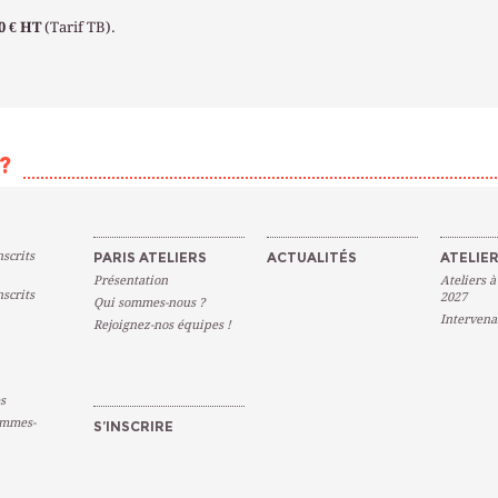
0 € HT
(Tarif TB).
?
scrits
PARIS ATELIERS
ACTUALITÉS
ATELIER
Présentation
Ateliers à
scrits
2027
Qui sommes-nous ?
Intervena
Rejoignez-nos équipes !
s
emmes-
S’INSCRIRE