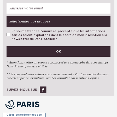
Sélectionnez vos groupes
En soumettant ce formulaire, j’accepte que les informations
saisies soient exploitées dans le cadre de mon inscription à la
newsletter de Paris-Ateliers
*
VOS PRÉFÉRENCES
OK
Métiers D'art
Arts Plastiques
* Attention, mettre un espace à la place d’une apostrophe dans les champs
Nom, Prénom, adresse et Ville
Arts Du Texte
** Si vous souhaitez retirer votre consentement à l’utilisation des données
Arts Numériques
collectées par ce formulaire, veuillez consulter nos mentions légales
Stages Ponctuels
Ateliers À L'année
SUIVEZ-NOUS SUR
OK
Gérer les préférences des