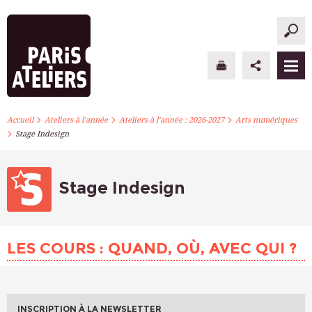
>
>
>
PARIS ATELIERS
Accueil
Ateliers à l’année
Ateliers à l’année : 2026-2027
Arts numériques
>
Stage Indesign
ACTUALITÉS
ATELIERS À L’ANNÉE
Stage Indesign
STAGES PONCTUELS
LES COURS : QUAND, OÙ, AVEC QUI ?
INFOS PRATIQUES
S’INSCRIRE
INSCRIPTION À LA NEWSLETTER