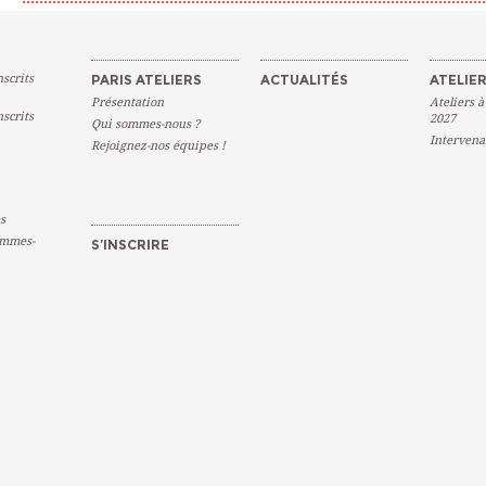
scrits
PARIS ATELIERS
ACTUALITÉS
ATELIER
Présentation
Ateliers à
scrits
2027
Qui sommes-nous ?
Intervena
Rejoignez-nos équipes !
s
emmes-
S’INSCRIRE