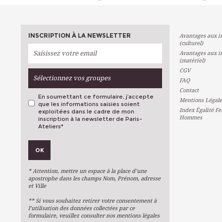
INSCRIPTION À LA NEWSLETTER
Avantages aux in
(culturel)
Avantages aux in
(matériel)
CGV
Sélectionnez vos groupes
FAQ
Contact
En soumettant ce formulaire, j’accepte
Mentions Légale
que les informations saisies soient
Index Égalité F
exploitées dans le cadre de mon
Hommes
inscription à la newsletter de Paris-
Ateliers
*
VOS PRÉFÉRENCES
OK
Métiers D'art
Arts Plastiques
* Attention, mettre un espace à la place d’une
Arts Du Texte
apostrophe dans les champs Nom, Prénom, adresse
et Ville
Arts Numériques
** Si vous souhaitez retirer votre consentement à
Stages Ponctuels
l’utilisation des données collectées par ce
formulaire, veuillez consulter nos mentions légales
Ateliers À L'année