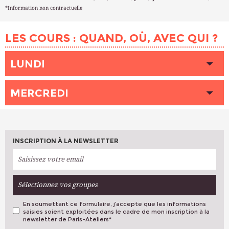
*Information non contractuelle
LES COURS : QUAND, OÙ, AVEC QUI ?
LUNDI
HEURE
14h30 - 17h30
MERCREDI
LIEU
ÉRARD (Paris 12ème)
INTERVENANT (E)
BOSSARD Héloïse
HEURE
18h30 - 21h30
PLACES DISPONIBLES
2
LIEU
ÉRARD (Paris 12ème)
INTERVENANT (E)
BOSSARD Héloïse
INSCRIPTION À LA NEWSLETTER
HEURE
18h00 - 21h00
PLACES DISPONIBLES
6
LIEU
ÉRARD (Paris 12ème)
INTERVENANT (E)
BOSSARD Héloïse
HEURE
18h30 - 21h30
PLACES DISPONIBLES
3
Sélectionnez vos groupes
LIEU
VIADUC DES ARTS (Paris 12ème)
INTERVENANT (E)
BROUANT Julie
En soumettant ce formulaire, j’accepte que les informations
PLACES DISPONIBLES
3
saisies soient exploitées dans le cadre de mon inscription à la
newsletter de Paris-Ateliers
*