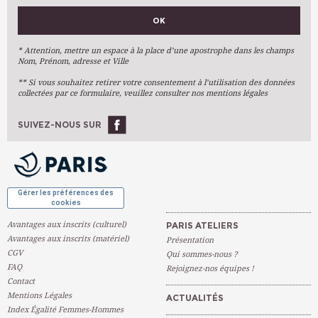
VOS PRÉFÉRENCES
OK
Métiers D'art
Arts Plastiques
* Attention, mettre un espace à la place d’une apostrophe dans les champs
Nom, Prénom, adresse et Ville
Arts Du Texte
** Si vous souhaitez retirer votre consentement à l’utilisation des données
Arts Numériques
collectées par ce formulaire, veuillez consulter nos mentions légales
Stages Ponctuels
Ateliers À L'année
SUIVEZ-NOUS SUR
OK
Gérer les préférences des
cookies
Avantages aux inscrits (culturel)
PARIS ATELIERS
Avantages aux inscrits (matériel)
Présentation
CGV
Qui sommes-nous ?
FAQ
Rejoignez-nos équipes !
Contact
Mentions Légales
ACTUALITÉS
Index Égalité Femmes-Hommes