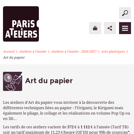
>
>
>
>
PARIS ATELIERS
Accueil
Ateliers à l’année
Ateliers à l’année : 2026-2027
Arts plastiques
Art du papier
ACTUALITÉS
ATELIERS À L’ANNÉE
Art du papier
STAGES PONCTUELS
Les ateliers d’Art du papier vous invitent à la découverte des
INFOS PRATIQUES
différentes techniques liées au papier : l’Origami, le Kirigami mais
également le pliage, le collage et les réalisations en volume Pop Up ou
en 3D...
S’INSCRIRE
Les tarifs de ces ateliers varient de
372 €
à
1 112 €
à l’année (Tarif TB)
soit un tarif maximum de 11,23 €/heure (QF10) pour 99h de cours/an*.