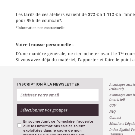
Les tarifs de ces ateliers varient de
372 €
à
1 112 €
à l’anné
pour 99h de cours/an*.
*Information non contractuelle
Votre trousse personnelle :
er
D’une manière générale, ne rien acheter avant le 1
cour
Si vous avez déjà du matériel, l’apporter et faire le point av
INSCRIPTION À LA NEWSLETTER
Avantages aux in
(culturel)
Avantages aux in
(matériel)
CGV
Sélectionnez vos groupes
FAQ
Contact
En soumettant ce formulaire, j’accepte
Mentions Légale
que les informations saisies soient
Index Égalité F
exploitées dans le cadre de mon
Hommes