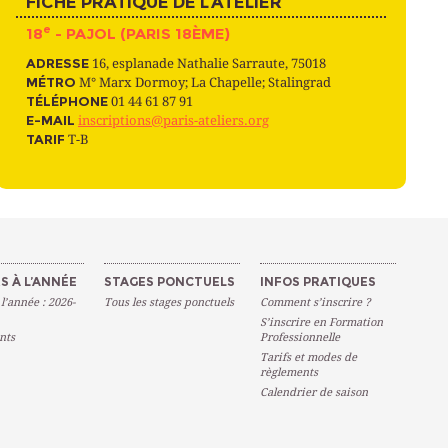
FICHE PRATIQUE DE L’ATELIER
e
18
- PAJOL (PARIS 18ÈME)
ADRESSE
16, esplanade Nathalie Sarraute, 75018
MÉTRO
M° Marx Dormoy; La Chapelle; Stalingrad
TÉLÉPHONE
01 44 61 87 91
E-MAIL
inscriptions@paris-ateliers.org
TARIF
T-B
S À L’ANNÉE
STAGES PONCTUELS
INFOS PRATIQUES
 l’année : 2026-
Tous les stages ponctuels
Comment s’inscrire ?
S’inscrire en Formation
nts
Professionnelle
Tarifs et modes de
règlements
Calendrier de saison