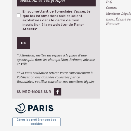
Sélectionnez vos groupes
FAQ
Contact
En soumettant ce formulaire, j’accepte
Mentions Légale
que les informations saisies soient
Index Égalité F
exploitées dans le cadre de mon
Hommes
inscription à la newsletter de Paris-
Ateliers
*
VOS PRÉFÉRENCES
OK
Métiers D'art
Arts Plastiques
* Attention, mettre un espace à la place d’une
Arts Du Texte
apostrophe dans les champs Nom, Prénom, adresse
et Ville
Arts Numériques
** Si vous souhaitez retirer votre consentement à
Stages Ponctuels
l’utilisation des données collectées par ce
formulaire, veuillez consulter nos mentions légales
Ateliers À L'année
SUIVEZ-NOUS SUR
OK
Gérer les préférences des
cookies