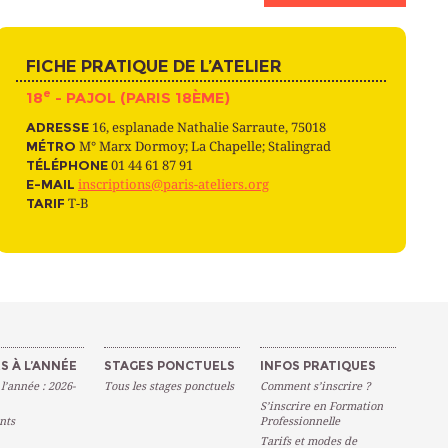
FICHE PRATIQUE DE L’ATELIER
e
18
- PAJOL (PARIS 18ÈME)
ADRESSE
16, esplanade Nathalie Sarraute, 75018
MÉTRO
M° Marx Dormoy; La Chapelle; Stalingrad
TÉLÉPHONE
01 44 61 87 91
E-MAIL
inscriptions@paris-ateliers.org
TARIF
T-B
S À L’ANNÉE
STAGES PONCTUELS
INFOS PRATIQUES
 l’année : 2026-
Tous les stages ponctuels
Comment s’inscrire ?
S’inscrire en Formation
nts
Professionnelle
Tarifs et modes de