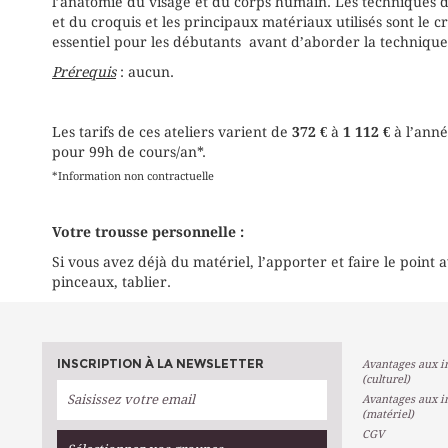
l’anatomie du visage et du corps humain. Les techniques de
et du croquis et les principaux matériaux utilisés sont le c
essentiel pour les débutants avant d’aborder la technique 
Prérequis
: aucun.
Les tarifs de ces ateliers varient de
372 €
à
1 112 €
à l’anné
pour 99h de cours/an*.
*Information non contractuelle
Votre trousse personnelle :
Si vous avez déjà du matériel, l’apporter et faire le point av
pinceaux, tablier.
INSCRIPTION À LA NEWSLETTER
Avantages aux in
(culturel)
Avantages aux in
(matériel)
CGV