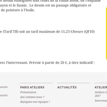
 dessin enseignées sont celles de la ronde bosse, de l’esquisse
rayon et le fusain. Le dessin est un passage obligatoire et
de peinture à l’huile.
e (Tarif TB) soit un tarif maximum de 11,23 €/heure (QF10)
ec l’intervenant. Prévoir à partir de 20 €, à titre indicatif :
scrits
PARIS ATELIERS
ACTUALITÉS
ATELIER
Présentation
Ateliers à
scrits
2027
Qui sommes-nous ?
Intervena
Rejoignez-nos équipes !