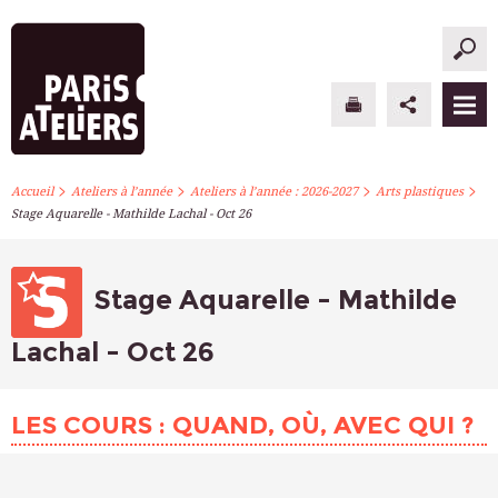
>
>
>
>
PARIS ATELIERS
Accueil
Ateliers à l’année
Ateliers à l’année : 2026-2027
Arts plastiques
Stage Aquarelle - Mathilde Lachal - Oct 26
ACTUALITÉS
ATELIERS À L’ANNÉE
Stage Aquarelle - Mathilde
STAGES PONCTUELS
Lachal - Oct 26
INFOS PRATIQUES
LES COURS : QUAND, OÙ, AVEC QUI ?
S’INSCRIRE