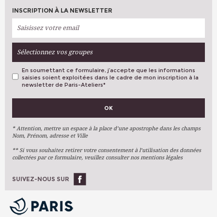
INSCRIPTION À LA NEWSLETTER
Sélectionnez vos groupes
En soumettant ce formulaire, j’accepte que les informations
saisies soient exploitées dans le cadre de mon inscription à la
newsletter de Paris-Ateliers
*
VOS PRÉFÉRENCES
OK
Métiers D'art
Arts Plastiques
* Attention, mettre un espace à la place d’une apostrophe dans les champs
Nom, Prénom, adresse et Ville
Arts Du Texte
** Si vous souhaitez retirer votre consentement à l’utilisation des données
Arts Numériques
collectées par ce formulaire, veuillez consulter nos mentions légales
Stages Ponctuels
Ateliers À L'année
SUIVEZ-NOUS SUR
OK