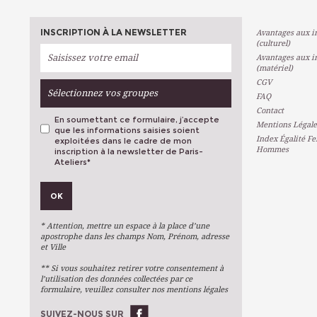
INSCRIPTION À LA NEWSLETTER
Avantages aux in
(culturel)
Avantages aux in
(matériel)
CGV
Sélectionnez vos groupes
FAQ
Contact
En soumettant ce formulaire, j’accepte
Mentions Légale
que les informations saisies soient
Index Égalité F
exploitées dans le cadre de mon
Hommes
inscription à la newsletter de Paris-
Ateliers
*
VOS PRÉFÉRENCES
OK
Métiers D'art
Arts Plastiques
* Attention, mettre un espace à la place d’une
Arts Du Texte
apostrophe dans les champs Nom, Prénom, adresse
et Ville
Arts Numériques
** Si vous souhaitez retirer votre consentement à
Stages Ponctuels
l’utilisation des données collectées par ce
formulaire, veuillez consulter nos mentions légales
Ateliers À L'année
SUIVEZ-NOUS SUR