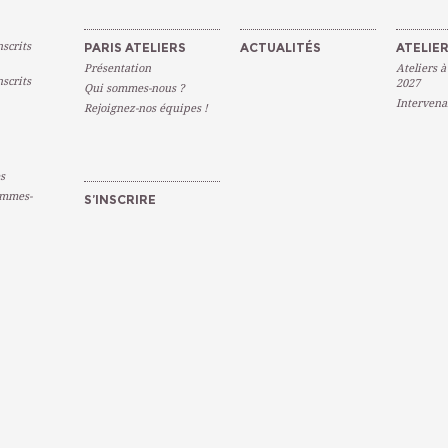
scrits
PARIS ATELIERS
ACTUALITÉS
ATELIER
Présentation
Ateliers à
scrits
2027
Qui sommes-nous ?
Intervena
Rejoignez-nos équipes !
s
emmes-
S’INSCRIRE