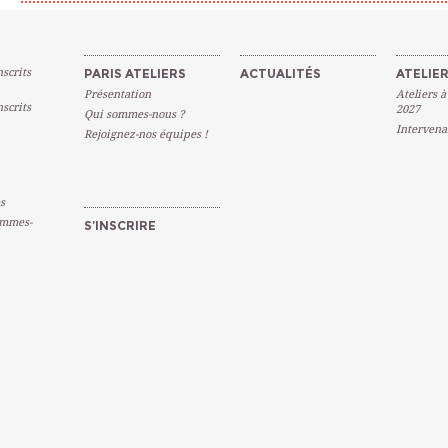
scrits
PARIS ATELIERS
ACTUALITÉS
ATELIER
Présentation
Ateliers à
scrits
2027
Qui sommes-nous ?
Intervena
Rejoignez-nos équipes !
s
emmes-
S’INSCRIRE