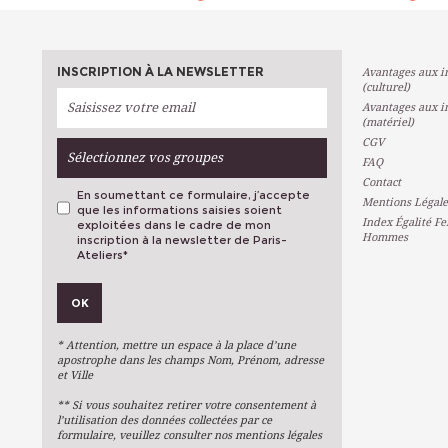
INSCRIPTION À LA NEWSLETTER
Avantages aux in
(culturel)
Avantages aux in
(matériel)
CGV
Sélectionnez vos groupes
FAQ
Contact
En soumettant ce formulaire, j’accepte
Mentions Légale
que les informations saisies soient
Index Égalité F
exploitées dans le cadre de mon
Hommes
inscription à la newsletter de Paris-
Ateliers
*
VOS PRÉFÉRENCES
OK
Métiers D'art
Arts Plastiques
* Attention, mettre un espace à la place d’une
Arts Du Texte
apostrophe dans les champs Nom, Prénom, adresse
et Ville
Arts Numériques
** Si vous souhaitez retirer votre consentement à
Stages Ponctuels
l’utilisation des données collectées par ce
formulaire, veuillez consulter nos mentions légales
Ateliers À L'année