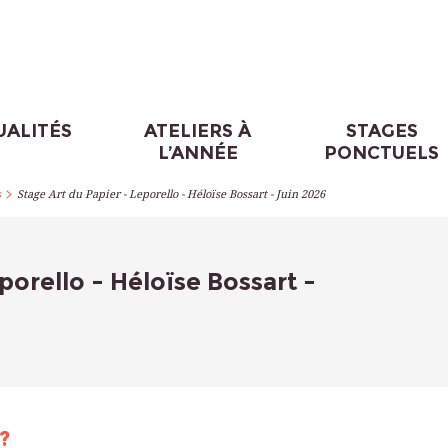
UALITÉS
ATELIERS À
STAGES
L’ANNÉE
PONCTUELS
>
s
Stage Art du Papier - Leporello - Héloïse Bossart - Juin 2026
porello - Héloïse Bossart -
?