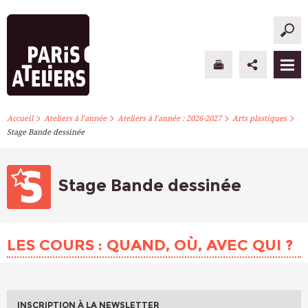
>
>
>
>
PARIS ATELIERS
Accueil
Ateliers à l’année
Ateliers à l’année : 2026-2027
Arts plastiques
Stage Bande dessinée
ACTUALITÉS
ATELIERS À L’ANNÉE
Stage Bande dessinée
STAGES PONCTUELS
LES COURS : QUAND, OÙ, AVEC QUI ?
INFOS PRATIQUES
S’INSCRIRE
INSCRIPTION À LA NEWSLETTER