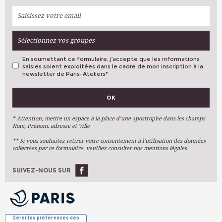
Sélectionnez vos groupes
En soumettant ce formulaire, j’accepte que les informations
saisies soient exploitées dans le cadre de mon inscription à la
newsletter de Paris-Ateliers
*
VOS PRÉFÉRENCES
OK
Métiers D'art
Arts Plastiques
* Attention, mettre un espace à la place d’une apostrophe dans les champs
Nom, Prénom, adresse et Ville
Arts Du Texte
** Si vous souhaitez retirer votre consentement à l’utilisation des données
Arts Numériques
collectées par ce formulaire, veuillez consulter nos mentions légales
Stages Ponctuels
Ateliers À L'année
SUIVEZ-NOUS SUR
OK
Gérer les préférences des