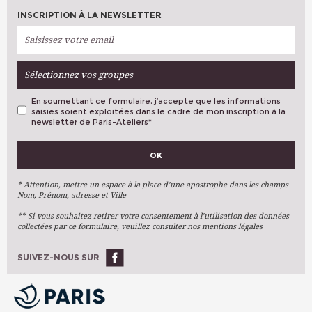
INSCRIPTION À LA NEWSLETTER
Sélectionnez vos groupes
En soumettant ce formulaire, j’accepte que les informations
saisies soient exploitées dans le cadre de mon inscription à la
newsletter de Paris-Ateliers
*
VOS PRÉFÉRENCES
OK
Métiers D'art
Arts Plastiques
* Attention, mettre un espace à la place d’une apostrophe dans les champs
Nom, Prénom, adresse et Ville
Arts Du Texte
** Si vous souhaitez retirer votre consentement à l’utilisation des données
Arts Numériques
collectées par ce formulaire, veuillez consulter nos mentions légales
Stages Ponctuels
Ateliers À L'année
SUIVEZ-NOUS SUR
OK