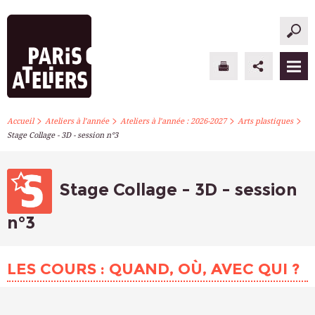
>
>
>
>
PARIS ATELIERS
Accueil
Ateliers à l’année
Ateliers à l’année : 2026-2027
Arts plastiques
Stage Collage - 3D - session n°3
ACTUALITÉS
ATELIERS À L’ANNÉE
Stage Collage - 3D - session
STAGES PONCTUELS
n°3
INFOS PRATIQUES
LES COURS : QUAND, OÙ, AVEC QUI ?
S’INSCRIRE