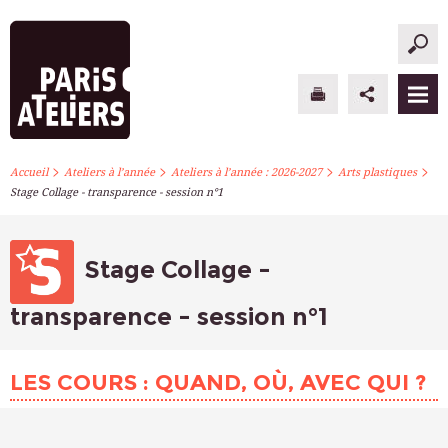
>
>
>
>
PARIS ATELIERS
Accueil
Ateliers à l’année
Ateliers à l’année : 2026-2027
Arts plastiques
Stage Collage - transparence - session n°1
ACTUALITÉS
ATELIERS À L’ANNÉE
Stage Collage -
STAGES PONCTUELS
transparence - session n°1
INFOS PRATIQUES
LES COURS : QUAND, OÙ, AVEC QUI ?
S’INSCRIRE