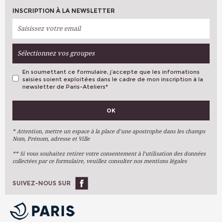
INSCRIPTION À LA NEWSLETTER
Sélectionnez vos groupes
En soumettant ce formulaire, j’accepte que les informations
saisies soient exploitées dans le cadre de mon inscription à la
newsletter de Paris-Ateliers
*
VOS PRÉFÉRENCES
OK
Métiers D'art
Arts Plastiques
* Attention, mettre un espace à la place d’une apostrophe dans les champs
Nom, Prénom, adresse et Ville
Arts Du Texte
** Si vous souhaitez retirer votre consentement à l’utilisation des données
Arts Numériques
collectées par ce formulaire, veuillez consulter nos mentions légales
Stages Ponctuels
Ateliers À L'année
SUIVEZ-NOUS SUR
OK