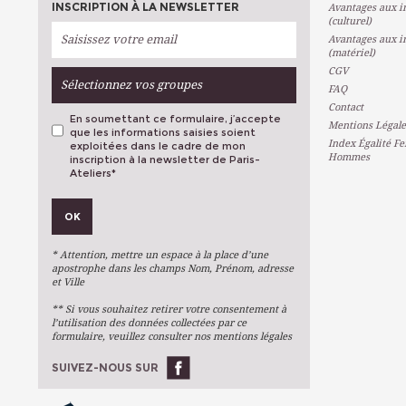
INSCRIPTION À LA NEWSLETTER
Avantages aux in
(culturel)
Avantages aux in
(matériel)
CGV
Sélectionnez vos groupes
FAQ
Contact
En soumettant ce formulaire, j’accepte
Mentions Légale
que les informations saisies soient
Index Égalité F
exploitées dans le cadre de mon
Hommes
inscription à la newsletter de Paris-
Ateliers
*
VOS PRÉFÉRENCES
OK
Métiers D'art
Arts Plastiques
* Attention, mettre un espace à la place d’une
Arts Du Texte
apostrophe dans les champs Nom, Prénom, adresse
et Ville
Arts Numériques
** Si vous souhaitez retirer votre consentement à
Stages Ponctuels
l’utilisation des données collectées par ce
formulaire, veuillez consulter nos mentions légales
Ateliers À L'année
SUIVEZ-NOUS SUR
OK