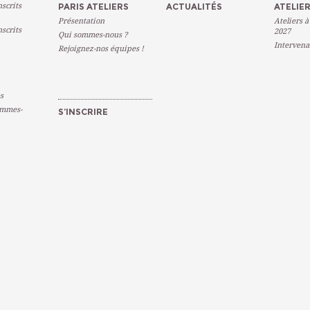
scrits
PARIS ATELIERS
ACTUALITÉS
ATELIER
Présentation
Ateliers à
scrits
2027
Qui sommes-nous ?
Intervena
Rejoignez-nos équipes !
s
emmes-
S’INSCRIRE