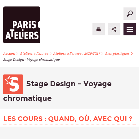
>
>
>
>
PARIS ATELIERS
Accueil
Ateliers à l’année
Ateliers à l’année : 2026-2027
Arts plastiques
Stage Design - Voyage chromatique
ACTUALITÉS
ATELIERS À L’ANNÉE
Stage Design - Voyage
STAGES PONCTUELS
chromatique
INFOS PRATIQUES
LES COURS : QUAND, OÙ, AVEC QUI ?
S’INSCRIRE