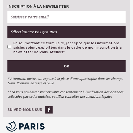
INSCRIPTION À LA NEWSLETTER
Sélectionnez vos groupes
En soumettant ce formulaire, j’accepte que les informations
saisies soient exploitées dans le cadre de mon inscription à la
newsletter de Paris-Ateliers
*
VOS PRÉFÉRENCES
OK
Métiers D'art
Arts Plastiques
* Attention, mettre un espace à la place d’une apostrophe dans les champs
Nom, Prénom, adresse et Ville
Arts Du Texte
** Si vous souhaitez retirer votre consentement à l’utilisation des données
Arts Numériques
collectées par ce formulaire, veuillez consulter nos mentions légales
Stages Ponctuels
Ateliers À L'année
SUIVEZ-NOUS SUR
OK