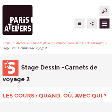
>
>
>
>
PARIS ATELIERS
Accueil
Ateliers à l’année
Ateliers à l’année : 2026-2027
Arts plastiques
Stage Dessin -Carnets de voyage 2
ACTUALITÉS
ATELIERS À L’ANNÉE
Stage Dessin -Carnets de
STAGES PONCTUELS
voyage 2
INFOS PRATIQUES
LES COURS : QUAND, OÙ, AVEC QUI ?
S’INSCRIRE