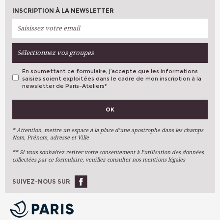
INSCRIPTION À LA NEWSLETTER
Sélectionnez vos groupes
En soumettant ce formulaire, j’accepte que les informations
saisies soient exploitées dans le cadre de mon inscription à la
newsletter de Paris-Ateliers
*
VOS PRÉFÉRENCES
OK
Métiers D'art
Arts Plastiques
* Attention, mettre un espace à la place d’une apostrophe dans les champs
Nom, Prénom, adresse et Ville
Arts Du Texte
** Si vous souhaitez retirer votre consentement à l’utilisation des données
Arts Numériques
collectées par ce formulaire, veuillez consulter nos mentions légales
Stages Ponctuels
Ateliers À L'année
SUIVEZ-NOUS SUR
OK