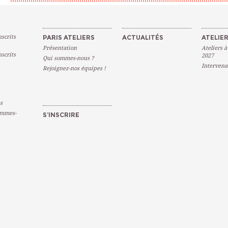
scrits
PARIS ATELIERS
ACTUALITÉS
ATELIER
Présentation
Ateliers à
scrits
2027
Qui sommes-nous ?
Intervena
Rejoignez-nos équipes !
s
emmes-
S’INSCRIRE