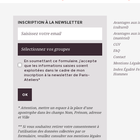
INSCRIPTION À LA NEWSLETTER
Avantages aux in
(culturel)
Avantages aux in
(matériel)
CGV
Sélectionnez vos groupes
FAQ
Contact
En soumettant ce formulaire, j’accepte
Mentions Légale
que les informations saisies soient
Index Égalité F
exploitées dans le cadre de mon
Hommes
inscription à la newsletter de Paris-
Ateliers
*
VOS PRÉFÉRENCES
OK
Métiers D'art
Arts Plastiques
* Attention, mettre un espace à la place d’une
Arts Du Texte
apostrophe dans les champs Nom, Prénom, adresse
et Ville
Arts Numériques
** Si vous souhaitez retirer votre consentement à
Stages Ponctuels
l’utilisation des données collectées par ce
formulaire, veuillez consulter nos mentions légales
Ateliers À L'année