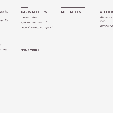
scrits
PARIS ATELIERS
ACTUALITÉS
ATELIER
Présentation
Ateliers à
scrits
2027
Qui sommes-nous ?
Intervena
Rejoignez-nos équipes !
s
emmes-
S’INSCRIRE