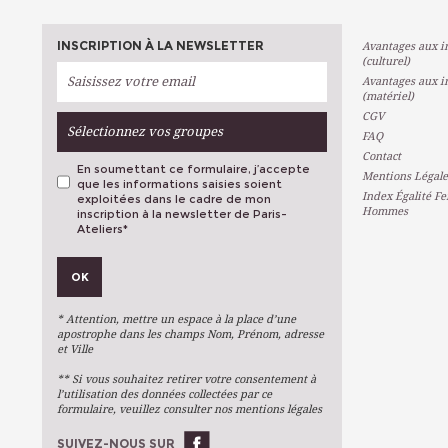
INSCRIPTION À LA NEWSLETTER
Avantages aux in
(culturel)
Avantages aux in
(matériel)
CGV
Sélectionnez vos groupes
FAQ
Contact
En soumettant ce formulaire, j’accepte
Mentions Légale
que les informations saisies soient
Index Égalité F
exploitées dans le cadre de mon
Hommes
inscription à la newsletter de Paris-
Ateliers
*
VOS PRÉFÉRENCES
OK
Métiers D'art
Arts Plastiques
* Attention, mettre un espace à la place d’une
Arts Du Texte
apostrophe dans les champs Nom, Prénom, adresse
et Ville
Arts Numériques
** Si vous souhaitez retirer votre consentement à
Stages Ponctuels
l’utilisation des données collectées par ce
formulaire, veuillez consulter nos mentions légales
Ateliers À L'année
SUIVEZ-NOUS SUR