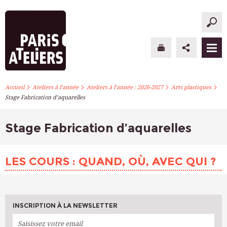
>
>
>
>
PARIS ATELIERS
Accueil
Ateliers à l’année
Ateliers à l’année : 2026-2027
Arts plastiques
Stage Fabrication d’aquarelles
ACTUALITÉS
Stage Fabrication d’aquarelles
ATELIERS À L’ANNÉE
STAGES PONCTUELS
LES COURS : QUAND, OÙ, AVEC QUI ?
INFOS PRATIQUES
S’INSCRIRE
INSCRIPTION À LA NEWSLETTER