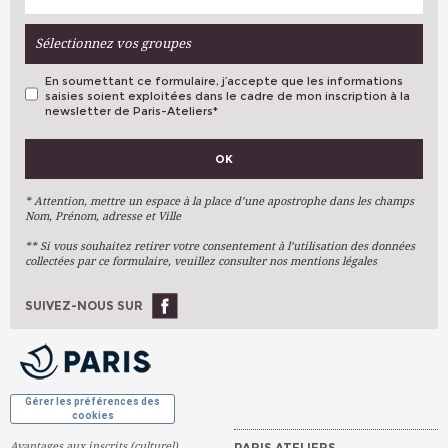
Sélectionnez vos groupes
En soumettant ce formulaire, j’accepte que les informations
saisies soient exploitées dans le cadre de mon inscription à la
newsletter de Paris-Ateliers
*
VOS PRÉFÉRENCES
OK
Métiers D'art
Arts Plastiques
* Attention, mettre un espace à la place d’une apostrophe dans les champs
Nom, Prénom, adresse et Ville
Arts Du Texte
** Si vous souhaitez retirer votre consentement à l’utilisation des données
Arts Numériques
collectées par ce formulaire, veuillez consulter nos mentions légales
Stages Ponctuels
Ateliers À L'année
SUIVEZ-NOUS SUR
OK
Gérer les préférences des
cookies
Avantages aux inscrits (culturel)
PARIS ATELIERS