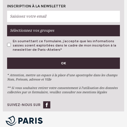
INSCRIPTION À LA NEWSLETTER
Sélectionnez vos groupes
En soumettant ce formulaire, j’accepte que les informations
saisies soient exploitées dans le cadre de mon inscription à la
newsletter de Paris-Ateliers
*
VOS PRÉFÉRENCES
OK
Métiers D'art
Arts Plastiques
* Attention, mettre un espace à la place d’une apostrophe dans les champs
Nom, Prénom, adresse et Ville
Arts Du Texte
** Si vous souhaitez retirer votre consentement à l’utilisation des données
Arts Numériques
collectées par ce formulaire, veuillez consulter nos mentions légales
Stages Ponctuels
Ateliers À L'année
SUIVEZ-NOUS SUR
OK