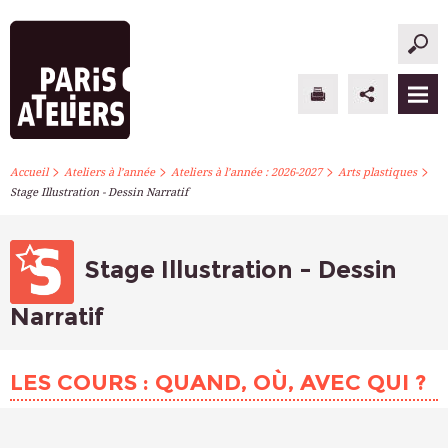
>
>
>
>
PARIS ATELIERS
Accueil
Ateliers à l’année
Ateliers à l’année : 2026-2027
Arts plastiques
Stage Illustration - Dessin Narratif
ACTUALITÉS
ATELIERS À L’ANNÉE
Stage Illustration - Dessin
STAGES PONCTUELS
Narratif
INFOS PRATIQUES
LES COURS : QUAND, OÙ, AVEC QUI ?
S’INSCRIRE