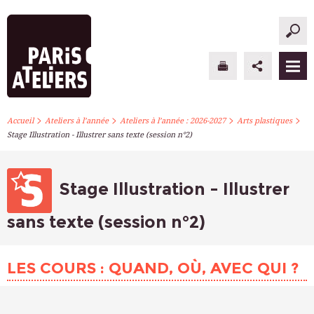
>
>
>
>
PARIS ATELIERS
Accueil
Ateliers à l’année
Ateliers à l’année : 2026-2027
Arts plastiques
Stage Illustration - Illustrer sans texte (session n°2)
ACTUALITÉS
ATELIERS À L’ANNÉE
Stage Illustration - Illustrer
STAGES PONCTUELS
sans texte (session n°2)
INFOS PRATIQUES
LES COURS : QUAND, OÙ, AVEC QUI ?
S’INSCRIRE