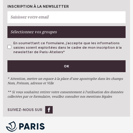
INSCRIPTION À LA NEWSLETTER
Sélectionnez vos groupes
En soumettant ce formulaire, j’accepte que les informations
saisies soient exploitées dans le cadre de mon inscription à la
newsletter de Paris-Ateliers
*
VOS PRÉFÉRENCES
OK
Métiers D'art
Arts Plastiques
* Attention, mettre un espace à la place d’une apostrophe dans les champs
Nom, Prénom, adresse et Ville
Arts Du Texte
** Si vous souhaitez retirer votre consentement à l’utilisation des données
Arts Numériques
collectées par ce formulaire, veuillez consulter nos mentions légales
Stages Ponctuels
Ateliers À L'année
SUIVEZ-NOUS SUR
OK