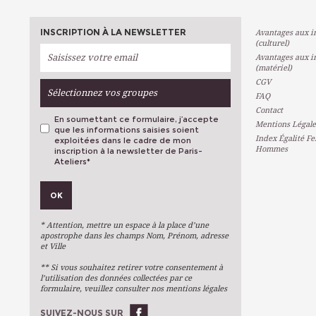
INSCRIPTION À LA NEWSLETTER
Avantages aux in
(culturel)
Avantages aux in
(matériel)
CGV
Sélectionnez vos groupes
FAQ
Contact
En soumettant ce formulaire, j’accepte
Mentions Légale
que les informations saisies soient
Index Égalité F
exploitées dans le cadre de mon
Hommes
inscription à la newsletter de Paris-
Ateliers
*
VOS PRÉFÉRENCES
OK
Métiers D'art
Arts Plastiques
* Attention, mettre un espace à la place d’une
Arts Du Texte
apostrophe dans les champs Nom, Prénom, adresse
et Ville
Arts Numériques
** Si vous souhaitez retirer votre consentement à
Stages Ponctuels
l’utilisation des données collectées par ce
formulaire, veuillez consulter nos mentions légales
Ateliers À L'année
SUIVEZ-NOUS SUR