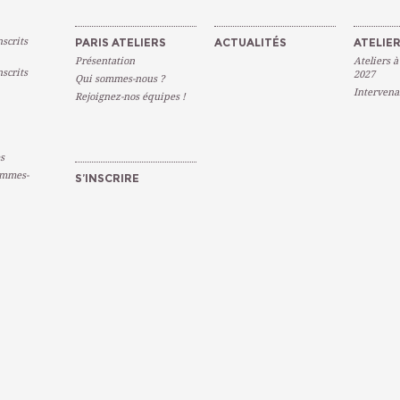
scrits
PARIS ATELIERS
ACTUALITÉS
ATELIER
Présentation
Ateliers à
scrits
2027
Qui sommes-nous ?
Intervena
Rejoignez-nos équipes !
s
emmes-
S’INSCRIRE