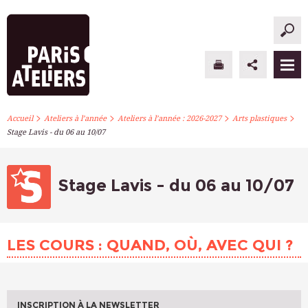
>
>
>
>
PARIS ATELIERS
Accueil
Ateliers à l’année
Ateliers à l’année : 2026-2027
Arts plastiques
Stage Lavis - du 06 au 10/07
ACTUALITÉS
ATELIERS À L’ANNÉE
Stage Lavis - du 06 au 10/07
STAGES PONCTUELS
LES COURS : QUAND, OÙ, AVEC QUI ?
INFOS PRATIQUES
S’INSCRIRE
INSCRIPTION À LA NEWSLETTER