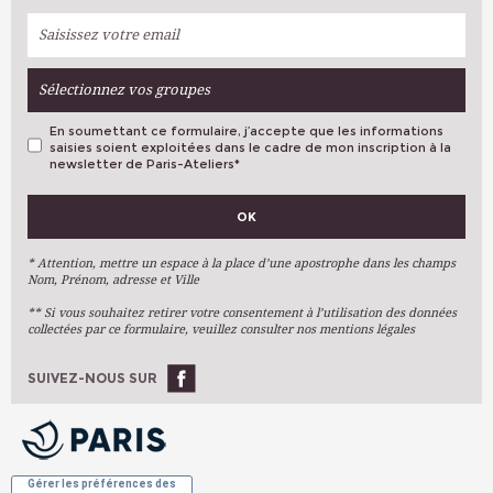
Sélectionnez vos groupes
En soumettant ce formulaire, j’accepte que les informations
saisies soient exploitées dans le cadre de mon inscription à la
newsletter de Paris-Ateliers
*
VOS PRÉFÉRENCES
OK
Métiers D'art
Arts Plastiques
* Attention, mettre un espace à la place d’une apostrophe dans les champs
Nom, Prénom, adresse et Ville
Arts Du Texte
** Si vous souhaitez retirer votre consentement à l’utilisation des données
Arts Numériques
collectées par ce formulaire, veuillez consulter nos mentions légales
Stages Ponctuels
Ateliers À L'année
SUIVEZ-NOUS SUR
OK
Gérer les préférences des