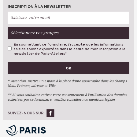
INSCRIPTION À LA NEWSLETTER
Sélectionnez vos groupes
En soumettant ce formulaire, j’accepte que les informations
saisies soient exploitées dans le cadre de mon inscription à la
newsletter de Paris-Ateliers
*
VOS PRÉFÉRENCES
OK
Métiers D'art
Arts Plastiques
* Attention, mettre un espace à la place d’une apostrophe dans les champs
Nom, Prénom, adresse et Ville
Arts Du Texte
** Si vous souhaitez retirer votre consentement à l’utilisation des données
Arts Numériques
collectées par ce formulaire, veuillez consulter nos mentions légales
Stages Ponctuels
Ateliers À L'année
SUIVEZ-NOUS SUR
OK