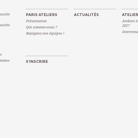
scrits
PARIS ATELIERS
ACTUALITÉS
ATELIER
Présentation
Ateliers à
scrits
2027
Qui sommes-nous ?
Intervena
Rejoignez-nos équipes !
s
emmes-
S’INSCRIRE