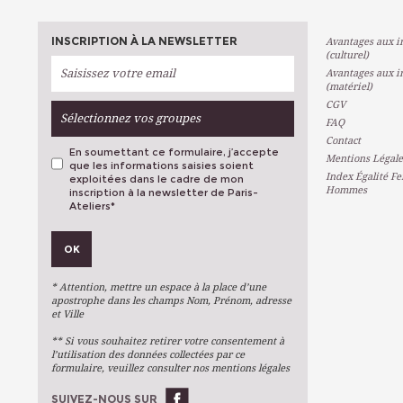
INSCRIPTION À LA NEWSLETTER
Avantages aux in
(culturel)
Avantages aux in
(matériel)
CGV
Sélectionnez vos groupes
FAQ
Contact
En soumettant ce formulaire, j’accepte
Mentions Légale
que les informations saisies soient
Index Égalité F
exploitées dans le cadre de mon
Hommes
inscription à la newsletter de Paris-
Ateliers
*
VOS PRÉFÉRENCES
OK
Métiers D'art
Arts Plastiques
* Attention, mettre un espace à la place d’une
Arts Du Texte
apostrophe dans les champs Nom, Prénom, adresse
et Ville
Arts Numériques
** Si vous souhaitez retirer votre consentement à
Stages Ponctuels
l’utilisation des données collectées par ce
formulaire, veuillez consulter nos mentions légales
Ateliers À L'année
SUIVEZ-NOUS SUR