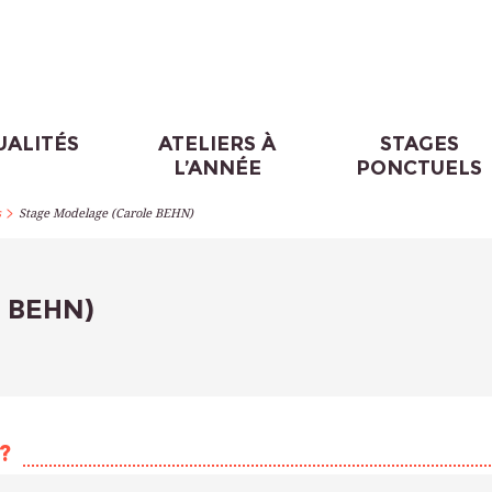
UALITÉS
ATELIERS À
STAGES
L’ANNÉE
PONCTUELS
>
s
Stage Modelage (Carole BEHN)
e BEHN)
?