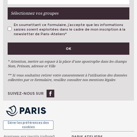
Sélectionnez vos groupes
En soumettant ce formulaire, j’accepte que les informations
saisies soient exploitées dans le cadre de mon inscription à la
newsletter de Paris-Ateliers
*
VOS PRÉFÉRENCES
OK
Métiers D'art
Arts Plastiques
* Attention, mettre un espace à la place d’une apostrophe dans les champs
Nom, Prénom, adresse et Ville
Arts Du Texte
** Si vous souhaitez retirer votre consentement à l’utilisation des données
Arts Numériques
collectées par ce formulaire, veuillez consulter nos mentions légales
Stages Ponctuels
Ateliers À L'année
SUIVEZ-NOUS SUR
OK
Gérer les préférences des
cookies
Avantages aux inscrits (culturel)
PARIS ATELIERS