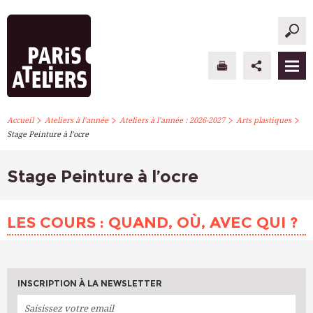
>
>
>
>
PARIS ATELIERS
Accueil
Ateliers à l’année
Ateliers à l’année : 2026-2027
Arts plastiques
Stage Peinture à l’ocre
ACTUALITÉS
Stage Peinture à l’ocre
ATELIERS À L’ANNÉE
STAGES PONCTUELS
LES COURS : QUAND, OÙ, AVEC QUI ?
INFOS PRATIQUES
S’INSCRIRE
INSCRIPTION À LA NEWSLETTER