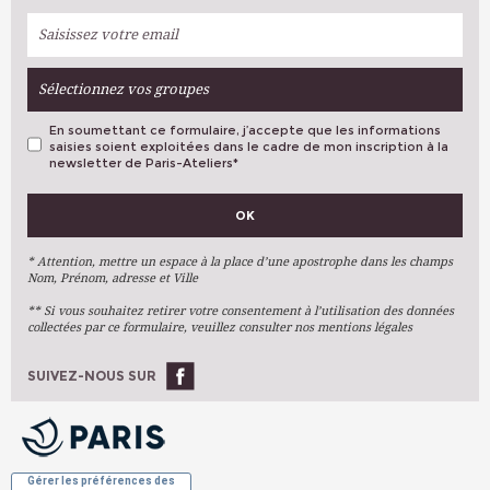
Sélectionnez vos groupes
En soumettant ce formulaire, j’accepte que les informations
saisies soient exploitées dans le cadre de mon inscription à la
newsletter de Paris-Ateliers
*
VOS PRÉFÉRENCES
OK
Métiers D'art
Arts Plastiques
* Attention, mettre un espace à la place d’une apostrophe dans les champs
Nom, Prénom, adresse et Ville
Arts Du Texte
** Si vous souhaitez retirer votre consentement à l’utilisation des données
Arts Numériques
collectées par ce formulaire, veuillez consulter nos mentions légales
Stages Ponctuels
Ateliers À L'année
SUIVEZ-NOUS SUR
OK
Gérer les préférences des