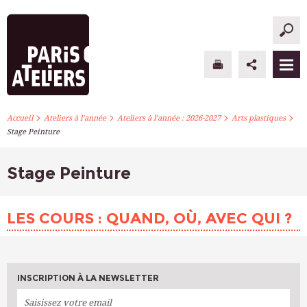
>
>
>
>
PARIS ATELIERS
Accueil
Ateliers à l’année
Ateliers à l’année : 2026-2027
Arts plastiques
Stage Peinture
ACTUALITÉS
Stage Peinture
ATELIERS À L’ANNÉE
STAGES PONCTUELS
LES COURS : QUAND, OÙ, AVEC QUI ?
INFOS PRATIQUES
S’INSCRIRE
INSCRIPTION À LA NEWSLETTER