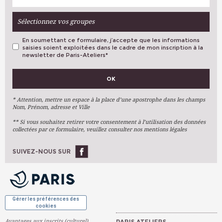
Sélectionnez vos groupes
En soumettant ce formulaire, j’accepte que les informations
saisies soient exploitées dans le cadre de mon inscription à la
newsletter de Paris-Ateliers
*
VOS PRÉFÉRENCES
OK
Métiers D'art
Arts Plastiques
* Attention, mettre un espace à la place d’une apostrophe dans les champs
Nom, Prénom, adresse et Ville
Arts Du Texte
** Si vous souhaitez retirer votre consentement à l’utilisation des données
Arts Numériques
collectées par ce formulaire, veuillez consulter nos mentions légales
Stages Ponctuels
Ateliers À L'année
SUIVEZ-NOUS SUR
OK
Gérer les préférences des
cookies
Avantages aux inscrits (culturel)
PARIS ATELIERS