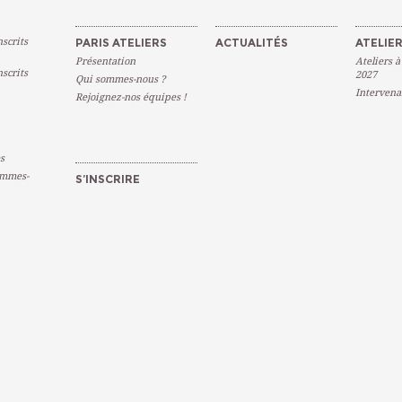
scrits
PARIS ATELIERS
ACTUALITÉS
ATELIER
Présentation
Ateliers à
scrits
2027
Qui sommes-nous ?
Intervena
Rejoignez-nos équipes !
s
emmes-
S’INSCRIRE