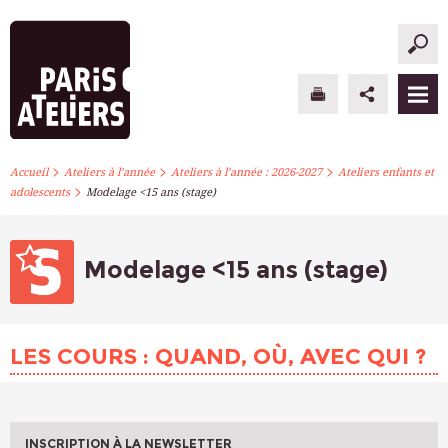
>
>
>
PARIS ATELIERS
Accueil
Ateliers à l’année
Ateliers à l’année : 2026-2027
Ateliers enfants et
>
adolescents
Modelage <15 ans (stage)
ACTUALITÉS
ATELIERS À L’ANNÉE
Modelage <15 ans (stage)
STAGES PONCTUELS
LES COURS : QUAND, OÙ, AVEC QUI ?
INFOS PRATIQUES
S’INSCRIRE
INSCRIPTION À LA NEWSLETTER