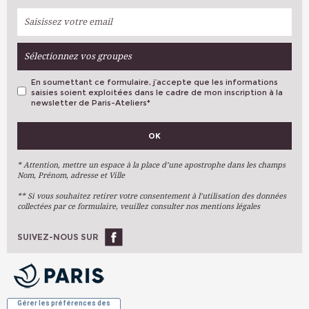
Sélectionnez vos groupes
En soumettant ce formulaire, j’accepte que les informations
saisies soient exploitées dans le cadre de mon inscription à la
newsletter de Paris-Ateliers
*
VOS PRÉFÉRENCES
OK
Métiers D'art
Arts Plastiques
* Attention, mettre un espace à la place d’une apostrophe dans les champs
Nom, Prénom, adresse et Ville
Arts Du Texte
** Si vous souhaitez retirer votre consentement à l’utilisation des données
Arts Numériques
collectées par ce formulaire, veuillez consulter nos mentions légales
Stages Ponctuels
Ateliers À L'année
SUIVEZ-NOUS SUR
OK
Gérer les préférences des