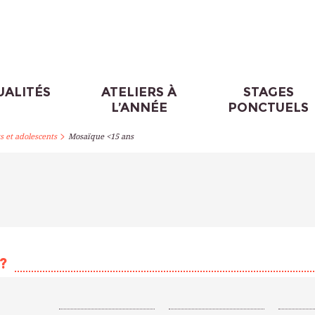
UALITÉS
ATELIERS À
STAGES
L’ANNÉE
PONCTUELS
>
s et adolescents
Mosaïque <15 ans
?