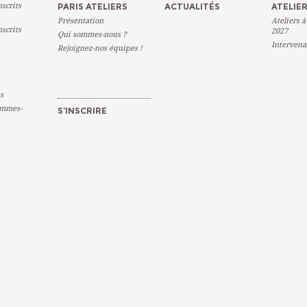
scrits
PARIS ATELIERS
ACTUALITÉS
ATELIER
Présentation
Ateliers à
scrits
2027
Qui sommes-nous ?
Intervena
Rejoignez-nos équipes !
s
emmes-
S’INSCRIRE