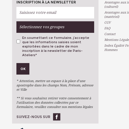
INSCRIPTION À LA NEWSLETTER
Avantages aux in
(culturel)
Avantages aux in
(matériel)
CGV
Sélectionnez vos groupes
FAQ
Contact
En soumettant ce formulaire, j’accepte
Mentions Légale
que les informations saisies soient
Index Égalité F
exploitées dans le cadre de mon
Hommes
inscription à la newsletter de Paris-
Ateliers
*
VOS PRÉFÉRENCES
OK
Métiers D'art
Arts Plastiques
* Attention, mettre un espace à la place d’une
Arts Du Texte
apostrophe dans les champs Nom, Prénom, adresse
et Ville
Arts Numériques
** Si vous souhaitez retirer votre consentement à
Stages Ponctuels
l’utilisation des données collectées par ce
formulaire, veuillez consulter nos mentions légales
Ateliers À L'année
SUIVEZ-NOUS SUR
OK