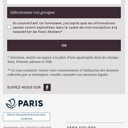
Sélectionnez vos groupes
En soumettant ce formulaire, j’accepte que les informations
saisies soient exploitées dans le cadre de mon inscription à la
newsletter de Paris-Ateliers
*
VOS PRÉFÉRENCES
OK
Métiers D'art
Arts Plastiques
* Attention, mettre un espace à la place d’une apostrophe dans les champs
Nom, Prénom, adresse et Ville
Arts Du Texte
** Si vous souhaitez retirer votre consentement à l’utilisation des données
Arts Numériques
collectées par ce formulaire, veuillez consulter nos mentions légales
Stages Ponctuels
Ateliers À L'année
SUIVEZ-NOUS SUR
OK
Gérer les préférences des
cookies
Avantages aux inscrits (culturel)
PARIS ATELIERS