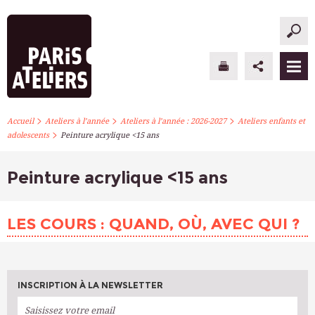
>
>
>
PARIS ATELIERS
Accueil
Ateliers à l’année
Ateliers à l’année : 2026-2027
Ateliers enfants et
>
adolescents
Peinture acrylique <15 ans
ACTUALITÉS
Peinture acrylique <15 ans
ATELIERS À L’ANNÉE
STAGES PONCTUELS
LES COURS : QUAND, OÙ, AVEC QUI ?
INFOS PRATIQUES
S’INSCRIRE
INSCRIPTION À LA NEWSLETTER