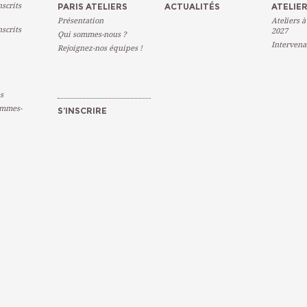
scrits
PARIS ATELIERS
ACTUALITÉS
ATELIER
Présentation
Ateliers à
scrits
2027
Qui sommes-nous ?
Intervena
Rejoignez-nos équipes !
s
emmes-
S’INSCRIRE