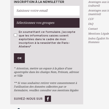
INSCRIPTION À LA NEWSLETTER
Avantages aux in
(culturel)
Avantages aux in
(matériel)
CGV
Sélectionnez vos groupes
FAQ
Contact
En soumettant ce formulaire, j’accepte
Mentions Légale
que les informations saisies soient
Index Égalité F
exploitées dans le cadre de mon
Hommes
inscription à la newsletter de Paris-
Ateliers
*
VOS PRÉFÉRENCES
OK
Métiers D'art
Arts Plastiques
* Attention, mettre un espace à la place d’une
Arts Du Texte
apostrophe dans les champs Nom, Prénom, adresse
et Ville
Arts Numériques
** Si vous souhaitez retirer votre consentement à
Stages Ponctuels
l’utilisation des données collectées par ce
formulaire, veuillez consulter nos mentions légales
Ateliers À L'année
SUIVEZ-NOUS SUR
OK