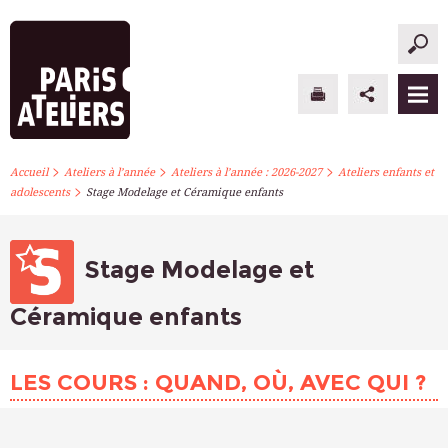
>
>
>
PARIS ATELIERS
Accueil
Ateliers à l’année
Ateliers à l’année : 2026-2027
Ateliers enfants et
>
adolescents
Stage Modelage et Céramique enfants
ACTUALITÉS
ATELIERS À L’ANNÉE
Stage Modelage et
STAGES PONCTUELS
Céramique enfants
INFOS PRATIQUES
LES COURS : QUAND, OÙ, AVEC QUI ?
S’INSCRIRE