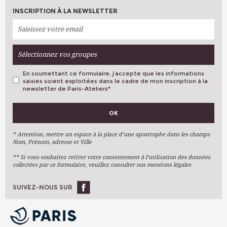
INSCRIPTION À LA NEWSLETTER
Sélectionnez vos groupes
En soumettant ce formulaire, j’accepte que les informations
saisies soient exploitées dans le cadre de mon inscription à la
newsletter de Paris-Ateliers
*
VOS PRÉFÉRENCES
OK
Métiers D'art
Arts Plastiques
* Attention, mettre un espace à la place d’une apostrophe dans les champs
Nom, Prénom, adresse et Ville
Arts Du Texte
** Si vous souhaitez retirer votre consentement à l’utilisation des données
Arts Numériques
collectées par ce formulaire, veuillez consulter nos mentions légales
Stages Ponctuels
Ateliers À L'année
SUIVEZ-NOUS SUR
OK