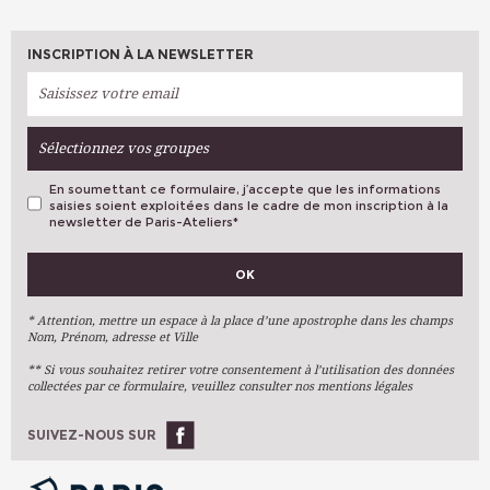
INSCRIPTION À LA NEWSLETTER
Sélectionnez vos groupes
En soumettant ce formulaire, j’accepte que les informations
saisies soient exploitées dans le cadre de mon inscription à la
newsletter de Paris-Ateliers
*
VOS PRÉFÉRENCES
OK
Métiers D'art
Arts Plastiques
* Attention, mettre un espace à la place d’une apostrophe dans les champs
Nom, Prénom, adresse et Ville
Arts Du Texte
** Si vous souhaitez retirer votre consentement à l’utilisation des données
Arts Numériques
collectées par ce formulaire, veuillez consulter nos mentions légales
Stages Ponctuels
Ateliers À L'année
SUIVEZ-NOUS SUR
OK