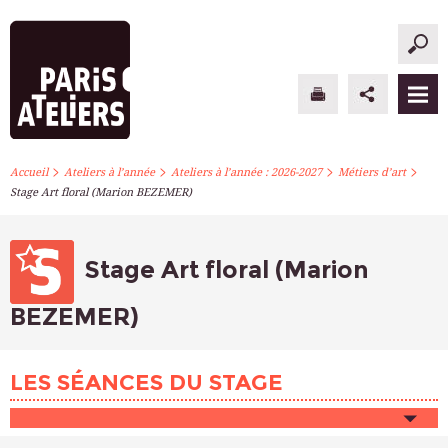
>
>
>
>
PARIS ATELIERS
Accueil
Ateliers à l’année
Ateliers à l’année : 2026-2027
Métiers d’art
Stage Art floral (Marion BEZEMER)
ACTUALITÉS
ATELIERS À L’ANNÉE
Stage Art floral (Marion
STAGES PONCTUELS
BEZEMER)
INFOS PRATIQUES
LES SÉANCES DU STAGE
S’INSCRIRE