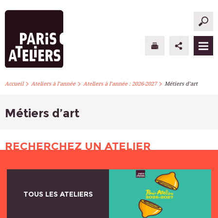
>
>
>
PARIS ATELIERS
Accueil
Ateliers à l’année
Ateliers à l’année : 2026-2027
Métiers d’art
ACTUALITÉS
Métiers d’art
ATELIERS À L’ANNÉE
RECHERCHEZ UN ATELIER
STAGES PONCTUELS
INFOS PRATIQUES
TOUS LES ATELIERS
S’INSCRIRE