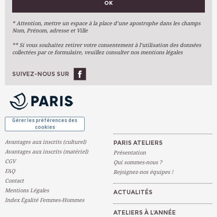
OK
Métiers D'art
Arts Plastiques
* Attention, mettre un espace à la place d’une apostrophe dans les champs
Nom, Prénom, adresse et Ville
Arts Du Texte
** Si vous souhaitez retirer votre consentement à l’utilisation des données
Arts Numériques
collectées par ce formulaire, veuillez consulter nos mentions légales
Stages Ponctuels
Ateliers À L'année
SUIVEZ-NOUS SUR
OK
Gérer les préférences des
cookies
Avantages aux inscrits (culturel)
PARIS ATELIERS
Avantages aux inscrits (matériel)
Présentation
CGV
Qui sommes-nous ?
FAQ
Rejoignez-nos équipes !
Contact
Mentions Légales
ACTUALITÉS
Index Égalité Femmes-Hommes
ATELIERS À L’ANNÉE