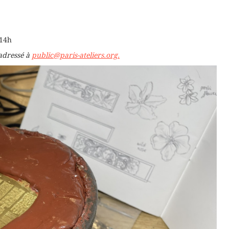
 14h
 adressé à
public@paris-ateliers.org.