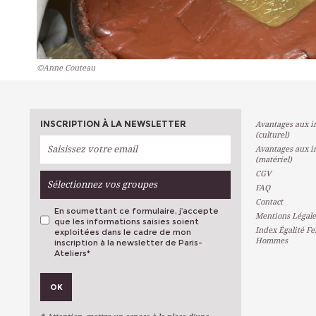
©Anne Couteau
INSCRIPTION À LA NEWSLETTER
Avantages aux in
(culturel)
Avantages aux in
(matériel)
CGV
Sélectionnez vos groupes
FAQ
Contact
En soumettant ce formulaire, j’accepte
Mentions Légale
que les informations saisies soient
Index Égalité F
exploitées dans le cadre de mon
Hommes
inscription à la newsletter de Paris-
Ateliers
*
VOS PRÉFÉRENCES
OK
Métiers D'art
Arts Plastiques