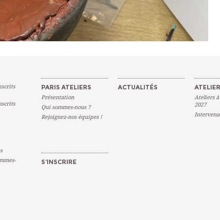
scrits
PARIS ATELIERS
ACTUALITÉS
ATELIER
Présentation
Ateliers à
scrits
2027
Qui sommes-nous ?
Intervena
Rejoignez-nos équipes !
s
emmes-
S’INSCRIRE