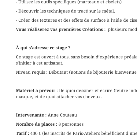
- Utilisez les outils spécifiques (marteaux et ciselets)
- Découvrir les techniques de tracé sur le métal,
- Créer des textures et des effets de surface à l’aide de cise
Vous réaliserez vos premi
è
res Créations :
plusieurs modè
À qui s
’
adresse ce stage ?
Ce stage est ouvert à tous, sans besoin d’expérience préal
s’initier à cet artisanat.
Niveau requis : Débutant (notions de bijouterie bienvenues
Maté
riel
à prévoir
: De quoi dessiner et écrire (feutre ind
masque, et de quoi attacher vos cheveux.
Intervenante :
Anne Couteau
Nombre de places :
8 personnes
Tarif :
430 € (les inscrits de Paris-Ateliers bénéficient d’un