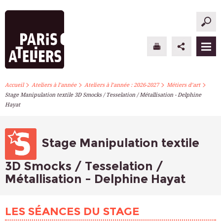
>
>
>
>
PARIS ATELIERS
Accueil
Ateliers à l’année
Ateliers à l’année : 2026-2027
Métiers d’art
Stage Manipulation textile 3D Smocks / Tesselation / Métallisation - Delphine
Hayat
ACTUALITÉS
ATELIERS À L’ANNÉE
Stage Manipulation textile
STAGES PONCTUELS
3D Smocks / Tesselation /
INFOS PRATIQUES
Métallisation - Delphine Hayat
S’INSCRIRE
LES SÉANCES DU STAGE