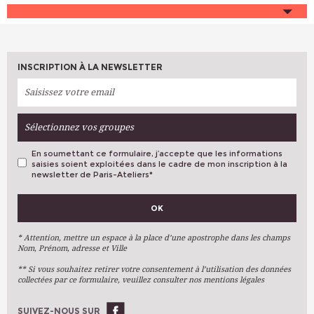
INSCRIPTION À LA NEWSLETTER
Sélectionnez vos groupes
En soumettant ce formulaire, j’accepte que les informations
saisies soient exploitées dans le cadre de mon inscription à la
newsletter de Paris-Ateliers
*
VOS PRÉFÉRENCES
OK
Métiers D'art
Arts Plastiques
* Attention, mettre un espace à la place d’une apostrophe dans les champs
Nom, Prénom, adresse et Ville
Arts Du Texte
** Si vous souhaitez retirer votre consentement à l’utilisation des données
Arts Numériques
collectées par ce formulaire, veuillez consulter nos mentions légales
Stages Ponctuels
Ateliers À L'année
SUIVEZ-NOUS SUR